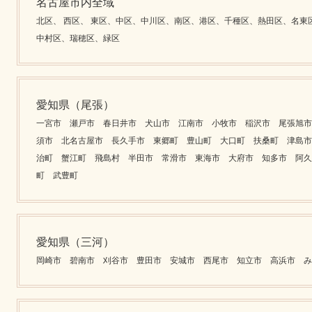
名古屋市内全域
北区、 西区、 東区、中区、中川区、南区、港区、千種区、熱田区、名東
中村区、瑞穂区、緑区
愛知県（尾張）
一宮市 瀬戸市 春日井市 犬山市 江南市 小牧市 稲沢市 尾張旭市
須市 北名古屋市 長久手市 東郷町 豊山町 大口町 扶桑町 津島市
治町 蟹江町 飛島村 半田市 常滑市 東海市 大府市 知多市 阿久
町 武豊町
愛知県（三河）
岡崎市 碧南市 刈谷市 豊田市 安城市 西尾市 知立市 高浜市 み