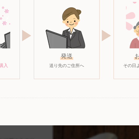
▶︎
▶︎
発送
購入
送り先のご住所へ
その日