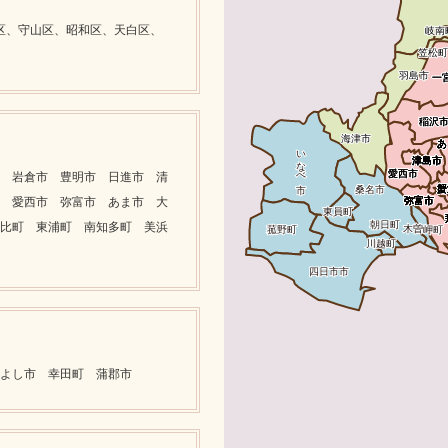
区、守山区、昭和区、天白区、
 岩倉市 豊明市 日進市 清
 愛西市 弥富市 あま市 大
比町 東浦町 南知多町 美浜
よし市 幸田町 蒲郡市