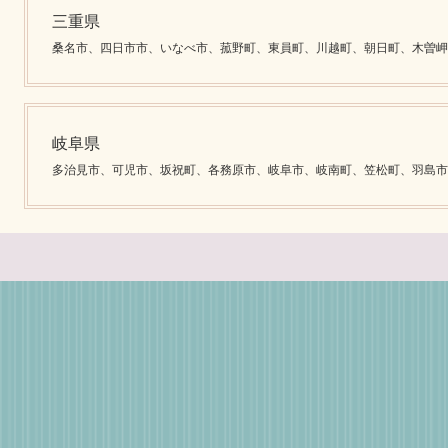
三重県
桑名市、四日市市、いなべ市、菰野町、東員町、川越町、朝日町、木曽岬
岐阜県
多治見市、可児市、坂祝町、各務原市、岐阜市、岐南町、笠松町、羽島市