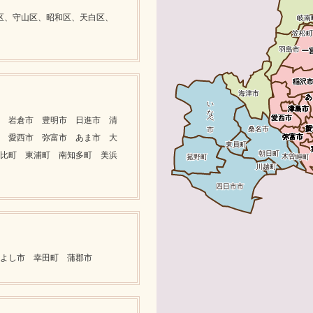
区、守山区、昭和区、天白区、
 岩倉市 豊明市 日進市 清
 愛西市 弥富市 あま市 大
比町 東浦町 南知多町 美浜
よし市 幸田町 蒲郡市