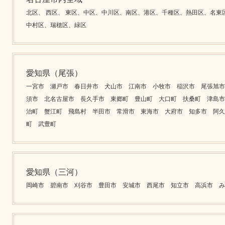
北区、 西区、 東区、中区、中川区、南区、港区、千種区、熱田区、名東
中村区、瑞穂区、緑区
愛知県（尾張）
一宮市 瀬戸市 春日井市 犬山市 江南市 小牧市 稲沢市 尾張旭市
須市 北名古屋市 長久手市 東郷町 豊山町 大口町 扶桑町 津島市
治町 蟹江町 飛島村 半田市 常滑市 東海市 大府市 知多市 阿久
町 武豊町
愛知県（三河）
岡崎市 碧南市 刈谷市 豊田市 安城市 西尾市 知立市 高浜市 み