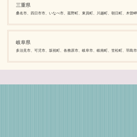
三重県
桑名市、四日市市、いなべ市、菰野町、東員町、川越町、朝日町、木曽岬
岐阜県
多治見市、可児市、坂祝町、各務原市、岐阜市、岐南町、笠松町、羽島市