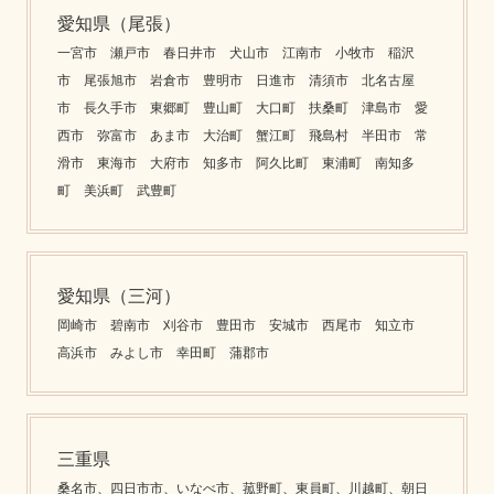
愛知県（尾張）
一宮市 瀬戸市 春日井市 犬山市 江南市 小牧市 稲沢
市 尾張旭市 岩倉市 豊明市 日進市 清須市 北名古屋
市 長久手市 東郷町 豊山町 大口町 扶桑町 津島市 愛
西市 弥富市 あま市 大治町 蟹江町 飛島村 半田市 常
滑市 東海市 大府市 知多市 阿久比町 東浦町 南知多
町 美浜町 武豊町
愛知県（三河）
岡崎市 碧南市 刈谷市 豊田市 安城市 西尾市 知立市
高浜市 みよし市 幸田町 蒲郡市
三重県
桑名市、四日市市、いなべ市、菰野町、東員町、川越町、朝日